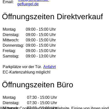
Email:
gefluegel.de
Öffnungszeiten Direktverkauf
Montag
09:00 - 15:00 Uhr
Dienstag:
09:00 - 15:00 Uhr
Mittwoch:
09:00 - 15:00 Uhr
Donnerstag:
09:00 - 15:00 Uhr
Freitag:
09:00 - 15:00 Uhr
Samstag:
09:00 - 13:00 Uhr
Parkplätze vor der Tür.
Anfahrt
EC-Kartenzahlung möglich!
Öffnungszeiten Büro
Montag
07:30 - 15:00 Uhr
Dienstag:
07:30 - 15:00 Uhr
Mittwoch:
07:30 - 15:00 Uhr
Wir nutzen Cookies auf unserer Website. Einige von ihnen sind